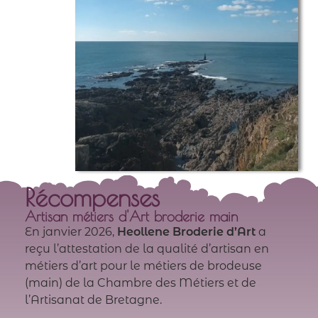
Récompenses
Artisan métiers d'Art broderie main
En janvier 2026,
Heollene Broderie d’Art
a
reçu l’attestation de la qualité d’artisan en
métiers d’art pour le métiers de brodeuse
(main) de la Chambre des Métiers et de
l’Artisanat de Bretagne
.